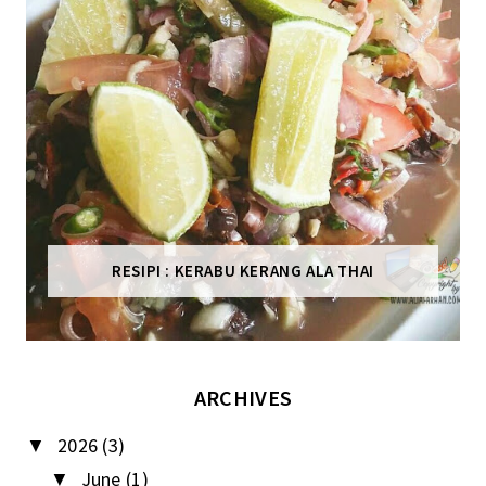
RESIPI : KERABU KERANG ALA THAI
ARCHIVES
2026
(3)
▼
June
(1)
▼