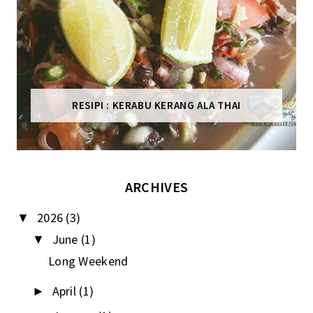
RESIPI : KERABU KERANG ALA THAI
ARCHIVES
2026
(3)
▼
June
(1)
▼
Long Weekend
April
(1)
►