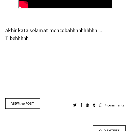
Akhir kata selamat mencobahhhhhhhhhh.....
Tibehhhhh
VIEW the POST
4 comments
OLD ENTRIES