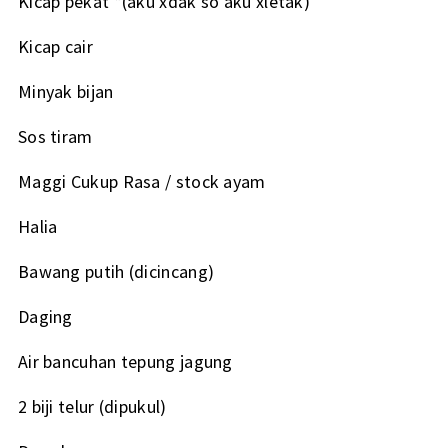
Kicap pekat *(aku xdak so aku xletak)
Kicap cair
Minyak bijan
Sos tiram
Maggi Cukup Rasa / stock ayam
Halia
Bawang putih (dicincang)
Daging
Air bancuhan tepung jagung
2 biji telur (dipukul)