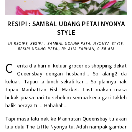
RESIPI : SAMBAL UDANG PETAI NYONYA
STYLE
IN
RECIPE
,
RESIPI : SAMBAL UDANG PETAI NYONYA STYLE
,
RESIPI UDANG PETAI
,
BY ALIA FARHAN,
9:55 AM
C
erita dia hari ni keluar groceries shopping dekat
Queensbay dengan husband... So alang2 da
keluar.. Tapau la lunch sekali kan... So plannya nak
tapau Manhattan Fish Market. Last makan masa
bukak puasa hari tu sebelum semua kena gari takleh
balik beraya tu... Hahahah...
Tapi masa lalu nak ke Manhatan Queensbay tu akan
lalu dulu The Little Nyonya tu. Aduh nampak gambar