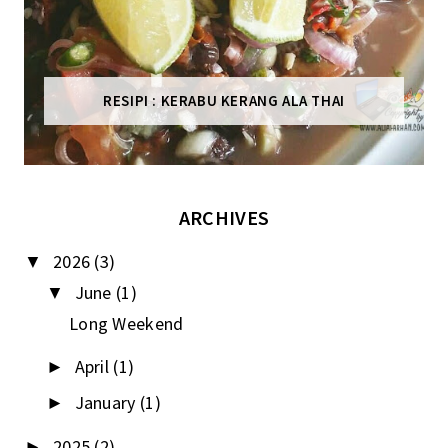
RESIPI : KERABU KERANG ALA THAI
ARCHIVES
2026
(3)
▼
June
(1)
▼
Long Weekend
April
(1)
►
January
(1)
►
2025
(2)
►