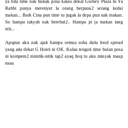
ya bila time nak bukak posa kalau dekat Gurney Plaza tu Ya
Rabbi punya merenyut la orang berpusu2 serang kedai
makan... Baik Cina pun time tu jugak la depa pun nak makan.
So hampa takyah nak berebut2.. Hampa pi ja makan tang
niii...
Apapun aku nak ajak hampa semua usha dulu food spread
yang ada dekat G Hotel ni OK. Kalau tengok time bulan posa
ni kompem2 minitik-nitik tap2 ayaq lioq tu aku minyak maap
naaa