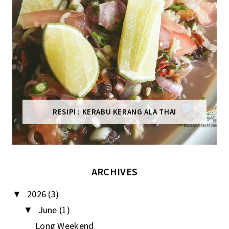
RESIPI : KERABU KERANG ALA THAI
ARCHIVES
2026
(3)
▼
June
(1)
▼
Long Weekend