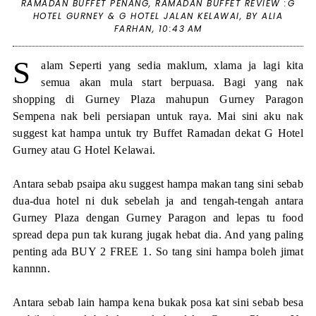
RAMADAN BUFFET PENANG
,
RAMADAN BUFFET REVIEW :G
HOTEL GURNEY & G HOTEL JALAN KELAWAI
,
BY ALIA
FARHAN,
10:43 AM
S
alam Seperti yang sedia maklum, xlama ja lagi kita
semua akan mula start berpuasa. Bagi yang nak
shopping di Gurney Plaza mahupun Gurney Paragon
Sempena nak beli persiapan untuk raya. Mai sini aku nak
suggest kat hampa untuk try Buffet Ramadan dekat G Hotel
Gurney atau G Hotel Kelawai.
Antara sebab psaipa aku suggest hampa makan tang sini sebab
dua-dua hotel ni duk sebelah ja and tengah-tengah antara
Gurney Plaza dengan Gurney Paragon and lepas tu food
spread depa pun tak kurang jugak hebat dia. And yang paling
penting ada BUY 2 FREE 1. So tang sini hampa boleh jimat
kannnn.
Antara sebab lain hampa kena bukak posa kat sini sebab besa