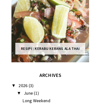
RESIPI : KERABU KERANG ALA THAI
ARCHIVES
2026
(3)
▼
June
(1)
▼
Long Weekend