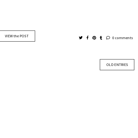
VIEW the POST
0 comments
OLD ENTRIES