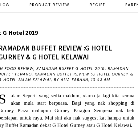
ELOG
PRODUCT REVIEW
RECIPE
PARE
 G Hotel 2019
RAMADAN BUFFET REVIEW :G HOTEL
GURNEY & G HOTEL KELAWAI
IN
FOOD REVIEW
,
RAMADAN BUFFET G HOTEL 2019
,
RAMADAN
BUFFET PENANG
,
RAMADAN BUFFET REVIEW :G HOTEL GURNEY &
G HOTEL JALAN KELAWAI
,
BY ALIA FARHAN,
10:43 AM
S
alam Seperti yang sedia maklum, xlama ja lagi kita semua
akan mula start berpuasa. Bagi yang nak shopping di
Gurney Plaza mahupun Gurney Paragon Sempena nak beli
persiapan untuk raya. Mai sini aku nak suggest kat hampa untuk
try Buffet Ramadan dekat G Hotel Gurney atau G Hotel Kelawai.