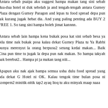
Antara sebab psaipa aku suggest hampa makan tang sini sebab
dua-dua hotel ni duk sebelah ja and tengah-tengah antara Gurney
Plaza dengan Gurney Paragon and lepas tu food spread depa pun
tak kurang jugak hebat dia. And yang paling penting ada BUY 2
FREE 1. So tang sini hampa boleh jimat kannnn.
Antara sebab lain hampa kena bukak posa kat sini sebab besa ya
bila time nak bukak posa kalau dekat Gurney Plaza tu Ya Rabbi
punya merenyut la orang berpusu2 serang kedai makan... Baik
Cina pun time tu jugak la depa pun nak makan. So hampa takyah
nak berebut2.. Hampa pi ja makan tang niii...
Apapun aku nak ajak hampa semua usha dulu food spread yang
ada dekat G Hotel ni OK. Kalau tengok time bulan posa ni
kompem2 minitik-nitik tap2 ayaq lioq tu aku minyak maap naaa