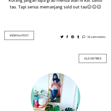
Korang jangan lupa grab menda alah ni kat Daiso
tau. Tapi serius memanjang sold out tau😑😑😑
VIEW the POST
10 comments
OLD ENTRIES