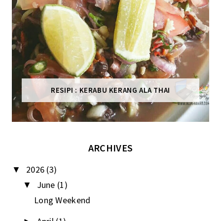
RESIPI : KERABU KERANG ALA THAI
ARCHIVES
2026
(3)
▼
June
(1)
▼
Long Weekend