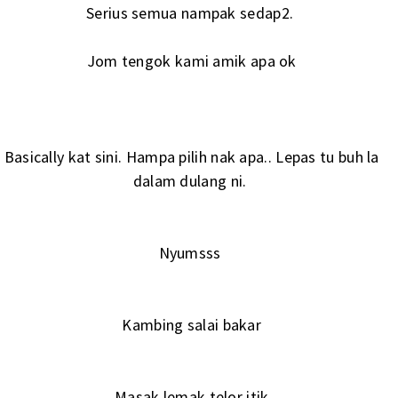
Serius semua nampak sedap2.
Jom tengok kami amik apa ok
Basically kat sini. Hampa pilih nak apa.. Lepas tu buh la
dalam dulang ni.
Nyumsss
Kambing salai bakar
Masak lemak telor itik