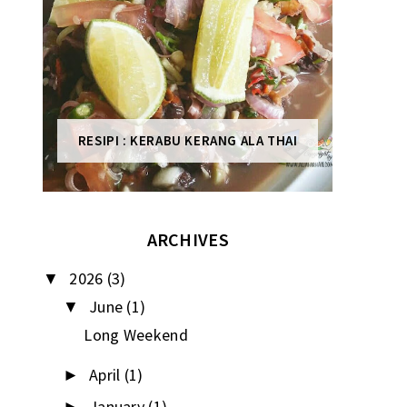
RESIPI : KERABU KERANG ALA THAI
ARCHIVES
2026
(3)
▼
June
(1)
▼
Long Weekend
April
(1)
►
January
(1)