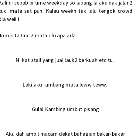
Kali ni sebab pi time weekday so lapang la aku nak jalan2
cuci mata sat pun. Kalau weekn tak lalu tengok crowd
dia weiiii
Jom kita Cuci2 mata dlu apa ada.
Ni kat stall yang jual lauk2 berkuah etc tu.
Laki aku rambang mata leww teww.
Gulai Kambing umbut pisang
Aku dah ambil macam dekat bahagian bakar-bakar