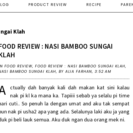
ELOG
PRODUCT REVIEW
RECIPE
PARE
ngai Klah
FOOD REVIEW : NASI BAMBOO SUNGAI
KLAH
IN
FOOD REVIEW
,
FOOD REVIEW : NASI BAMBOO SUNGAI KLAH
,
NASI BAMBOO SUNGAI KLAH
,
BY ALIA FARHAN,
3:52 AM
A
ctually dah banyak kali dah makan kat sini kalau
nak pi kl ka mana ka. Tapiiii sebab ya selalu pi time
hari cuti.. So penuh la dengan umat and aku tak sempat
pun nak pi usha2 apa yang ada. Selalunya laki aku ja yang
duk pi beli lauk semua. Aku duk ngan dua orang mek ni.