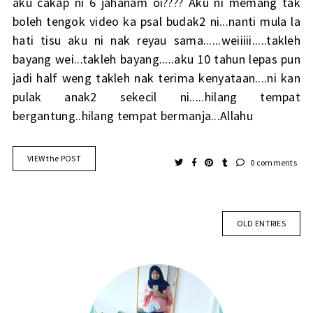
aku cakap ni 6 jahanam oi???? Aku ni memang tak
boleh tengok video ka psal budak2 ni...nanti mula la
hati tisu aku ni nak reyau sama......weiiiii.....takleh
bayang wei...takleh bayang.....aku 10 tahun lepas pun
jadi half weng takleh nak terima kenyataan....ni kan
pulak anak2 sekecil ni.....hilang tempat
bergantung..hilang tempat bermanja...Allahu
VIEW the POST
0 comments
OLD ENTRIES