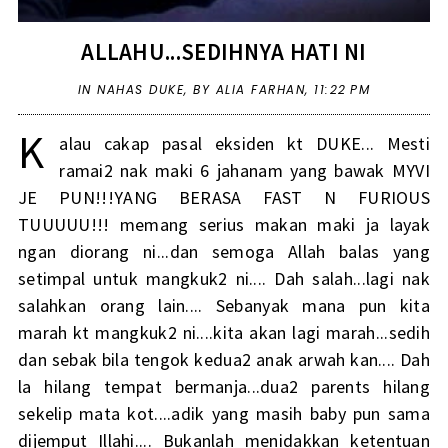
ALLAHU...SEDIHNYA HATI NI
IN
NAHAS DUKE
,
BY ALIA FARHAN,
11:22 PM
K
alau cakap pasal eksiden kt DUKE... Mesti
ramai2 nak maki 6 jahanam yang bawak MYVI
JE PUN!!!YANG BERASA FAST N FURIOUS
TUUUUU!!! memang serius makan maki ja layak
ngan diorang ni...dan semoga Allah balas yang
setimpal untuk mangkuk2 ni.... Dah salah...lagi nak
salahkan orang lain.... Sebanyak mana pun kita
marah kt mangkuk2 ni....kita akan lagi marah...sedih
dan sebak bila tengok kedua2 anak arwah kan.... Dah
la hilang tempat bermanja...dua2 parents hilang
sekelip mata kot....adik yang masih baby pun sama
dijemput Illahi.... Bukanlah menidakkan ketentuan