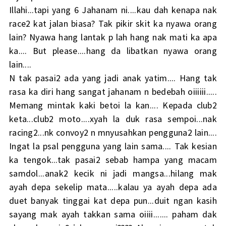
Illahi...tapi yang 6 Jahanam ni....kau dah kenapa nak
race2 kat jalan biasa? Tak pikir skit ka nyawa orang
lain? Nyawa hang lantak p lah hang nak mati ka apa
ka.... But please....hang da libatkan nyawa orang
lain....
N tak pasai2 ada yang jadi anak yatim.... Hang tak
rasa ka diri hang sangat jahanam n bedebah oiiiiii.....
Memang mintak kaki betoi la kan.... Kepada club2
keta...club2 moto....xyah la duk rasa sempoi...nak
racing2...nk convoy2 n mnyusahkan pengguna2 lain....
Ingat la psal pengguna yang lain sama.... Tak kesian
ka tengok...tak pasai2 sebab hampa yang macam
samdol...anak2 kecik ni jadi mangsa...hilang mak
ayah depa sekelip mata.....kalau ya ayah depa ada
duet banyak tinggai kat depa pun...duit ngan kasih
sayang mak ayah takkan sama oiiii....... paham dak