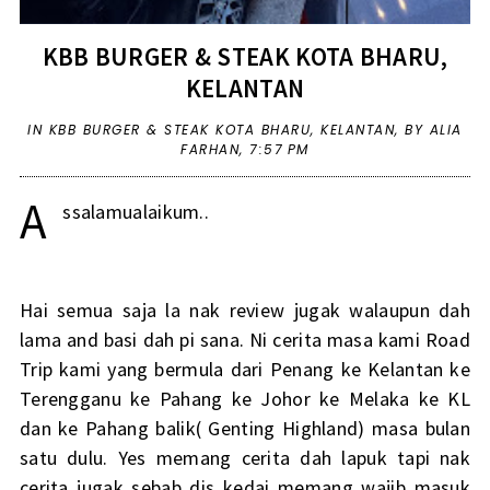
KBB BURGER & STEAK KOTA BHARU,
KELANTAN
IN
KBB BURGER & STEAK KOTA BHARU
,
KELANTAN
,
BY ALIA
FARHAN,
7:57 PM
A
ssalamualaikum..
Hai semua saja la nak review jugak walaupun dah
lama and basi dah pi sana. Ni cerita masa kami Road
Trip kami yang bermula dari Penang ke Kelantan ke
Terengganu ke Pahang ke Johor ke Melaka ke KL
dan ke Pahang balik( Genting Highland) masa bulan
satu dulu. Yes memang cerita dah lapuk tapi nak
cerita jugak sebab dis kedai memang wajib masuk