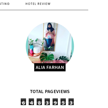
NTING
HOTEL REVIEW
ALIA FARHAN
TOTAL PAGEVIEWS
6
4
8
3
9
5
3