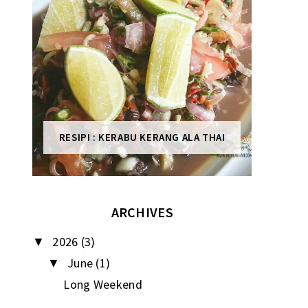
RESIPI : KERABU KERANG ALA THAI
ARCHIVES
2026
(3)
▼
June
(1)
▼
Long Weekend