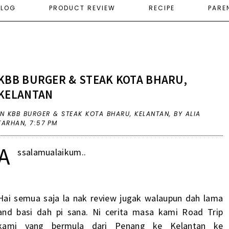
ELOG
PRODUCT REVIEW
RECIPE
PARE
KBB BURGER & STEAK KOTA BHARU,
KELANTAN
IN
KBB BURGER & STEAK KOTA BHARU
,
KELANTAN
,
BY ALIA
FARHAN,
7:57 PM
A
ssalamualaikum..
Hai semua saja la nak review jugak walaupun dah lama
and basi dah pi sana. Ni cerita masa kami Road Trip
kami yang bermula dari Penang ke Kelantan ke