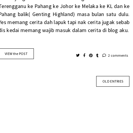
Terengganu ke Pahang ke Johor ke Melaka ke KL dan ke
Pahang balik( Genting Highland) masa bulan satu dulu.
Yes memang cerita dah lapuk tapi nak cerita jugak sebab
dis kedai memang wajib masuk dalam cerita di blog aku.
VIEW the POST
2 comments
OLD ENTRIES