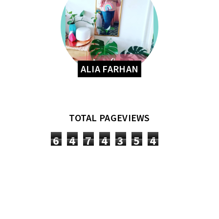
ALIA FARHAN
TOTAL PAGEVIEWS
6
4
7
4
3
5
4