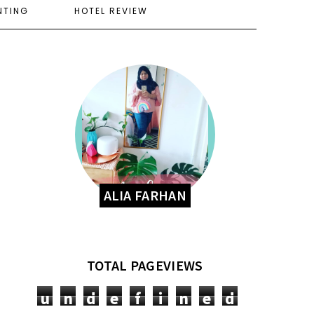
NTING
HOTEL REVIEW
ALIA FARHAN
TOTAL PAGEVIEWS
u
n
d
e
f
i
n
e
d