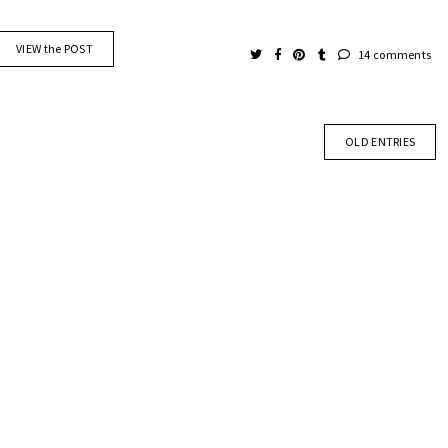
VIEW the POST
14 comments
OLD ENTRIES