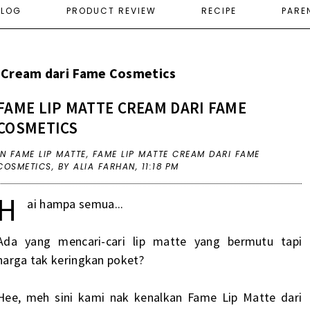
ELOG
PRODUCT REVIEW
RECIPE
PARE
 Cream dari Fame Cosmetics
FAME LIP MATTE CREAM DARI FAME
COSMETICS
IN
FAME LIP MATTE
,
FAME LIP MATTE CREAM DARI FAME
COSMETICS
,
BY ALIA FARHAN,
11:18 PM
H
ai hampa semua...
Ada yang mencari-cari lip matte yang bermutu tapi
harga tak keringkan poket?
Hee, meh sini kami nak kenalkan Fame Lip Matte dari