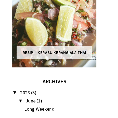
RESIPI : KERABU KERANG ALA THAI
ARCHIVES
2026
(3)
▼
June
(1)
▼
Long Weekend