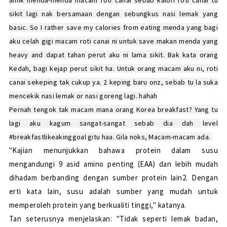
amik menda-menda macam roti canai sebab kalori roti canai tu
sikit lagi nak bersamaan dengan sebungkus nasi lemak yang
basic. So I rather save my calories from eating menda yang bagi
aku celah gigi macam roti canai ni untuk save makan menda yang
heavy and dapat tahan perut aku ni lama sikit. Bak kata orang
Kedah, bagi kejap perut sikit ha. Untuk orang macam aku ni, roti
canai sekeping tak cukup ya. 2 keping baru onz, sebab tu la suka
mencekik nasi lemak or nasi goreng lagi. hahah
Pernah tengok tak macam mana orang Korea breakfast? Yang tu
lagi aku kagum sangat-sangat sebab dia dah level
#breakfastlikeakinggoal gitu haa. Gila noks, Macam-macam ada.
"Kajian menunjukkan bahawa protein dalam susu
mengandungi 9 asid amino penting (EAA) dan lebih mudah
dihadam berbanding dengan sumber protein lain2. Dengan
erti kata lain, susu adalah sumber yang mudah untuk
memperoleh protein yang berkualiti tinggi," katanya.
Tan seterusnya menjelaskan: "Tidak seperti lemak badan,