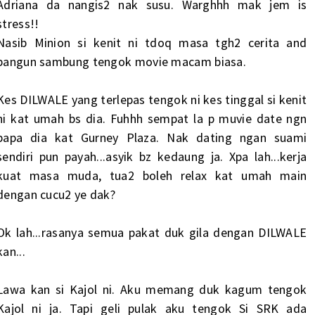
Adriana da nangis2 nak susu. Warghhh mak jem is
stress!!
Nasib Minion si kenit ni tdoq masa tgh2 cerita and
bangun sambung tengok movie macam biasa.
Kes DILWALE yang terlepas tengok ni kes tinggal si kenit
ni kat umah bs dia. Fuhhh sempat la p muvie date ngn
papa dia kat Gurney Plaza. Nak dating ngan suami
sendiri pun payah...asyik bz kedaung ja. Xpa lah...kerja
kuat masa muda, tua2 boleh relax kat umah main
dengan cucu2 ye dak?
Ok lah...rasanya semua pakat duk gila dengan DILWALE
kan...
Lawa kan si Kajol ni. Aku memang duk kagum tengok
Kajol ni ja. Tapi geli pulak aku tengok Si SRK ada