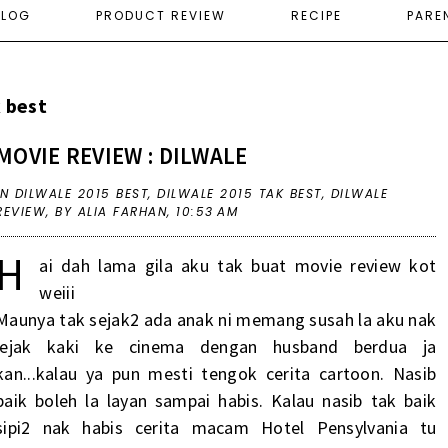
ELOG
PRODUCT REVIEW
RECIPE
PARE
k best
MOVIE REVIEW : DILWALE
IN
DILWALE 2015 BEST
,
DILWALE 2015 TAK BEST
,
DILWALE
REVIEW
,
BY ALIA FARHAN,
10:53 AM
H
ai dah lama gila aku tak buat movie review kot
weiii
Maunya tak sejak2 ada anak ni memang susah la aku nak
jejak kaki ke cinema dengan husband berdua ja
kan...kalau ya pun mesti tengok cerita cartoon. Nasib
baik boleh la layan sampai habis. Kalau nasib tak baik
sipi2 nak habis cerita macam Hotel Pensylvania tu