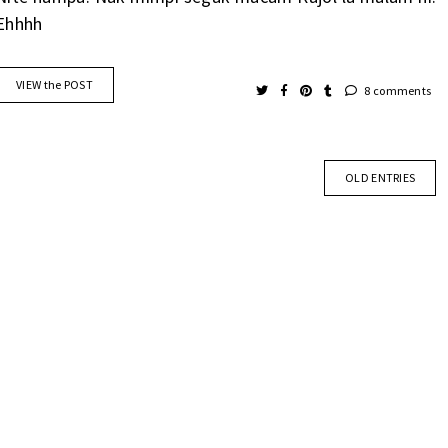
Ehhhh
VIEW the POST
8 comments
OLD ENTRIES