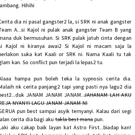
jambang. Hihihi
Cerita dia ni pasal gangster2 la, si SRK ni anak gangster
Team A...si Kajol ni pulak anak gangster Team B yang
mana duk bermusuhan. Si SRK pulak jatuh cinta dengan
si Kajol ni kiranya awai2 Si Kajol ni macam saja la
berlakon suka kat Kaali or SRK ni. Nama Kaali tu tak
glam kan. So conflict pun terjadi la lepas2 tu.
Alaaa hampa pun boleh teka la sypnosis cerita dia.
Malaih nk cerita panjang2 tapi yang pasti nya lagu2 dia
best2...duk JANAM JANAM JANAM..
JAHANAM LAH AKU
REJA NYANYI LAGU JANAM JANAM NI
GERUA pun best sampai asyik ternyanyi. Kalau dari segi
jalan cerita dia bagi aku
takla best mana
pun.
Laki aku cakap baik layan kat Astro First...biadap kan!