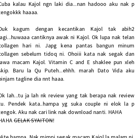
Cuba kalau Kajol ngn laki dia...nan hadooo aku nak p
tengokkk haaaa.
Duk kagum dengan kecantikan Kajol tak abih2
lagi...huwaaa cantiknya awak ni Kajol. Ok lupa nak telan
collagen hari ni. Japg kena pantas bangun minum
collagen sebelum tidoq ni. Ohoiii kata nak segak dan
lawa macam Kajol. Vitamin C and E shaklee pun xleh
skip. Baru la Qu Puteh...ehhh. marah Dato Vida aku
pinjam tagline dia nnt haaa.
Ok lah...tu ja lah nk review yang tak berapa nak review
tu. Pendek kata..hampa yg suka couple ni elok la p
tengok. Aku nak cari link nak download nanti. HAHA
HAHA
GELAK SYAITON
!
Nite hampa. Nak mimpi segak macam Kajol la malam ni.