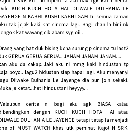
Kajol n SRK kot...kompem la aku nak tgk kat cinema.
Dulu KUCH KUCH HOTA HAI...DILWALE DULHANIA LE
GAYENGE N KABHI KUSHI KABHI GAM tu semua zaman
aku tak jejak kaki kat cinema lagi. Bagi chan la bini nk
tengok kat wayang cik abam syg oiii.
Orang yang hat duk bising kena surung p cinema tu last2
duk GERUA GERUA GERUA...JANAM JANAM JANAM....
kan aku da cakap...laki aku ni mmg kaki hindustan tp
saja poyo.. lagu2 hidustan siap hapai lagi. Aku menyanyi
lagu Dilwake Dulhania Le Jayenge dia pun join sekaki.
Muka ja ketat...hati hindustani heyyyy...
Walaupun cerita ni bagi aku agk BIASA kalau
dibandingkan dengan KUCH KUCH HOTA HAI atau
DILWALE DULHANIA LE JAYENGE tetapi tetap la menjadi
one of MUST WATCH khas utk peminat Kajol N SRK.