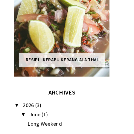
RESIPI : KERABU KERANG ALA THAI
ARCHIVES
2026
(3)
▼
June
(1)
▼
Long Weekend