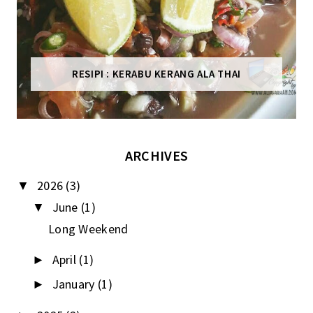
RESIPI : KERABU KERANG ALA THAI
ARCHIVES
2026
(3)
▼
June
(1)
▼
Long Weekend
April
(1)
►
January
(1)
►