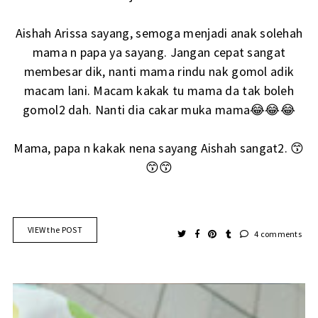
Aishah Arissa sayang, semoga menjadi anak solehah
mama n papa ya sayang. Jangan cepat sangat
membesar dik, nanti mama rindu nak gomol adik
macam lani. Macam kakak tu mama da tak boleh
gomol2 dah. Nanti dia cakar muka mama😂😂😂
Mama, papa n kakak nena sayang Aishah sangat2. 😙
😙😙
VIEW the POST
4 comments