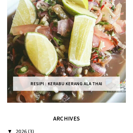
RESIPI : KERABU KERANG ALA THAI
ARCHIVES
2026
(3)
▼