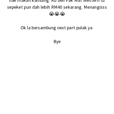
nak makan kambing. Ko beli Pak Mat Western tu
sepeket pun dah lebih RM40 sekarang. Menangisss
😭😭😭
Ok la bersambung next part pulak ya
Bye