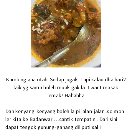
Kambing apa ntah. Sedap jugak. Tapi kalau dha hari2
laik yg sama boleh muak gak la. I want masak
lemak! Hahahha
Dah kenyang-kenyang boleh la pi jalan-jalan..so moh
ler kita ke Badanwari…cantik tempat ni. Dari sini
dapat tengok gunung-ganang diliputi salji