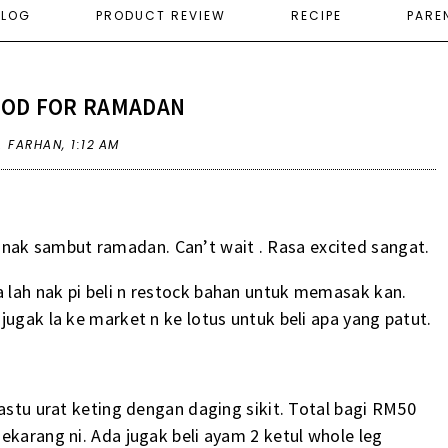
ELOG
PRODUCT REVIEW
RECIPE
PARE
OOD FOR RAMADAN
A FARHAN,
1:12 AM
agi nak sambut ramadan. Can’t wait . Rasa excited sangat.
lah nak pi beli n restock bahan untuk memasak kan.
jugak la ke market n ke lotus untuk beli apa yang patut.
pastu urat keting dengan daging sikit. Total bagi RM50
sekarang ni. Ada jugak beli ayam 2 ketul whole leg