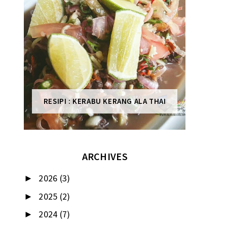
RESIPI : KERABU KERANG ALA THAI
ARCHIVES
2026
(3)
►
2025
(2)
►
2024
(7)
►