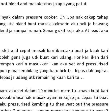
 not blend and masak terus ja apa yang patut.
inyak dalam pressure cooker. Oh lupa nak cakap tahap
ng utk blend buat masak kelmarin aku beli ja bawang
end ja sampai rumah. Senang skit keja aku. At least aku
skit and cepat..masak kari ikan..aku buat ja kuah kari
oleh guna juga utk buat kari udang. For kari ikan dari
rempah kari n masukkan ikan aku set and pressurised
pun guna sembilang yang baru beli tu.. lepas dah angkat
lepas ja udang utk remaining kuah kari tu…
 ayam..aku set dalam 10 minutes mcm tu ..masa buat kari
 sebab masa nak masak ayam ni kejap ja. Lepas tu buat
 aku pressurised kambing tu then vent out the pressure
another 7 minutes. Jangan masukkan kentang tu awak2