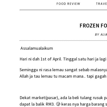
FOOD REVIEW
TRAV
FROZEN F
BY ALI
Assalamualaikum
Hari ni dah 1st of April. Tinggal satu hari ja l
Seminggu ni rasa lemau sangat sebab malasnya 
Allah ja tau lemau tu macam mana.. tapi gagah 
Dekat market(pasar), ada la beli tulang rusuk 
dapat la balik RM3. 🥲 keras nya harga barang 