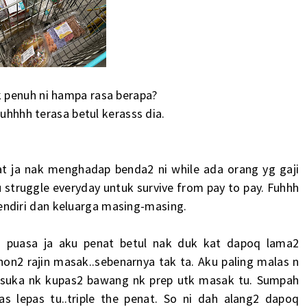
k penuh ni hampa rasa berapa?
hhhh terasa betul kerasss dia.
at ja nak menghadap benda2 ni while ada orang yg gaji
 struggle everyday untuk survive from pay to pay. Fuhhh
i sendiri dan keluarga masing-masing.
puasa ja aku penat betul nak duk kat dapoq lama2
on2 rajin masak..sebenarnya tak ta. Aku paling malas n
k suka nk kupas2 bawang nk prep utk masak tu. Sumpah
s lepas tu..triple the penat. So ni dah alang2 dapoq