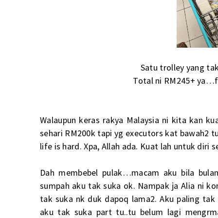
Satu trolley yang ta
Total ni RM245+ ya…fu
Walaupun keras rakya Malaysia ni kita kan ku
sehari RM200k tapi yg executors kat bawah2 tu
life is hard. Xpa, Allah ada. Kuat lah untuk dir
Dah membebel pulak…macam aku bila bulan 
sumpah aku tak suka ok. Nampak ja Alia ni kon
tak suka nk duk dapoq lama2. Aku paling ta
aku tak suka part tu..tu belum lagi mengrma