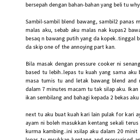
bersepah dengan bahan-bahan yang beli tu why
Sambil-sambil blend bawang, sambil2 panas m
malas aku, sebab aku malas nak kupas2 bawa
besaq n bawang putih yang da kopek..tinggal bl
da skip one of the annoying part kan.
Bila masak dengan pressure cooker ni senang 
based tu lebih..lepas tu kuah yang sama aku b
masa tumis tu and letak bawang blend and 
dalam 7 minutes macam tu tak silap aku. Ikan 
ikan sembilang and bahagi kepada 2 bekas aku 
next tu aku buat kuah kari lain pulak for kari
ayam ni boleh masukkan kentang sekali terus
kurma kambing..ini xsilap aku dalam 20 minit
lepas tu msukkan kentang and pressurised 