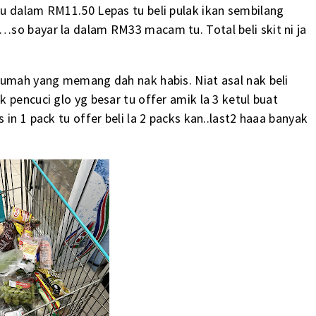
u dalam RM11.50 Lepas tu beli pulak ikan sembilang
so bayar la dalam RM33 macam tu. Total beli skit ni ja
rumah yang memang dah nak habis. Niat asal nak beli
 pencuci glo yg besar tu offer amik la 3 ketul buat
in 1 pack tu offer beli la 2 packs kan..last2 haaa banyak