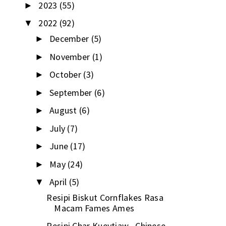
2023
(55)
►
2022
(92)
▼
December
(5)
►
November
(1)
►
October
(3)
►
September
(6)
►
August
(6)
►
July
(7)
►
June
(17)
►
May
(24)
►
April
(5)
▼
Resipi Biskut Cornflakes Rasa
Macam Fames Ames
Resipi Char Kueytiaw , Chinese