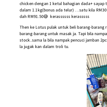
chicken dengan 1 ketul bahagian dada+ sayap t
dalam 1.1kg(bonus ada telur) …satu kila RM30…
dah RM91.50😅 kerassssss kerasssss
Then ke Lotus pulak untuk beli barang-barang 
barang-barang untuk masak ja. Tapi bila nampak
stock..sama la bila nampak pencuci jamban 2pcs 
la jugak kan dalam troli tu.