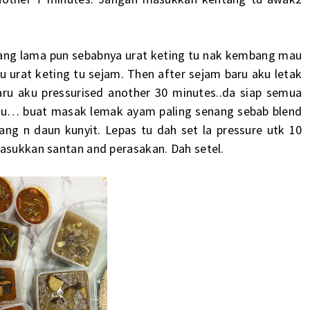
 yang lama pun sebabnya urat keting tu nak kembang mau
lu urat keting tu sejam. Then after sejam baru aku letak
baru aku pressurised another 30 minutes..da siap semua
i tu… buat masak lemak ayam paling senang sebab blend
ng n daun kunyit. Lepas tu dah set la pressure utk 10
masukkan santan and perasakan. Dah setel.