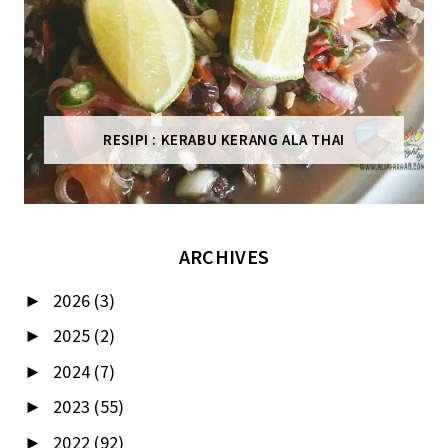
RESIPI : KERABU KERANG ALA THAI
ARCHIVES
2026
(3)
►
2025
(2)
►
2024
(7)
►
2023
(55)
►
2022
(92)
►