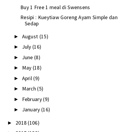
Buy 1 Free 1 meal di Swensens
Resipi : Kueytiaw Goreng Ayam Simple dan
Sedap
August
(15)
►
July
(16)
►
June
(8)
►
May
(18)
►
April
(9)
►
March
(5)
►
February
(9)
►
January
(16)
►
2018
(106)
►