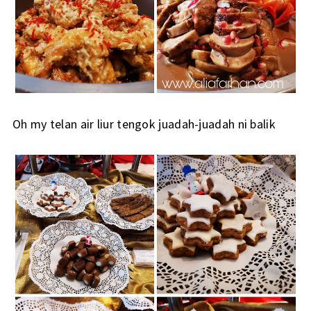
Oh my telan air liur tengok juadah-juadah ni balik