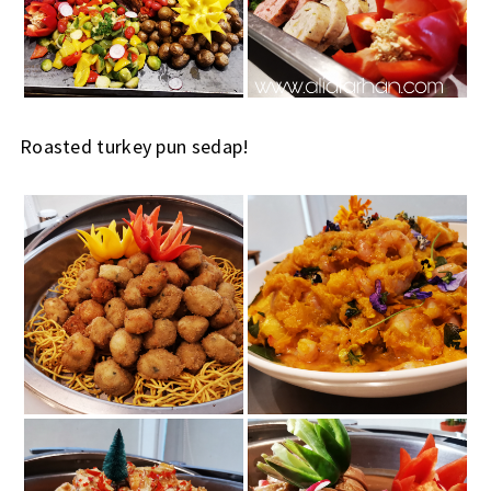
Roasted turkey pun sedap!