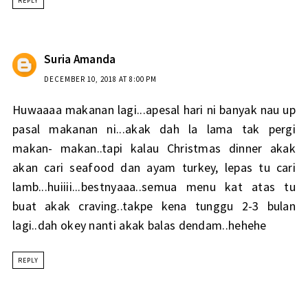
REPLY
Suria Amanda
DECEMBER 10, 2018 AT 8:00 PM
Huwaaaa makanan lagi...apesal hari ni banyak nau up
pasal makanan ni...akak dah la lama tak pergi
makan- makan..tapi kalau Christmas dinner akak
akan cari seafood dan ayam turkey, lepas tu cari
lamb...huiiii...bestnyaaa..semua menu kat atas tu
buat akak craving..takpe kena tunggu 2-3 bulan
lagi..dah okey nanti akak balas dendam..hehehe
REPLY