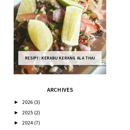
RESIPI : KERABU KERANG ALA THAI
ARCHIVES
2026
(3)
►
2025
(2)
►
2024
(7)
►