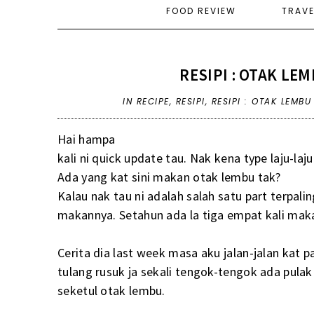
FOOD REVIEW
TRAV
RESIPI : OTAK LE
IN
RECIPE
,
RESIPI
,
RESIPI : OTAK LEMB
Hai hampa
kali ni quick update tau. Nak kena type laju-l
Ada yang kat sini makan otak lembu tak?
Kalau nak tau ni adalah salah satu part terpali
makannya. Setahun ada la tiga empat kali ma
Cerita dia last week masa aku jalan-jalan kat
tulang rusuk ja sekali tengok-tengok ada pulak 
seketul otak lembu.