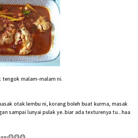
ak tengok malam-malam ni.
asak otak lembu ni, korang boleh buat kurma, masak
gan sampai lunyai pulak ye..biar ada texturenya tu...haa
auuu😋😋😋