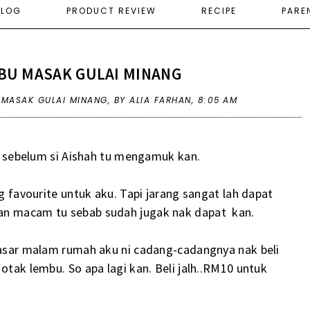
ELOG
PRODUCT REVIEW
RECIPE
PARE
MBU MASAK GULAI MINANG
U MASAK GULAI MINANG
,
BY ALIA FARHAN,
8:05 AM
aju sebelum si Aishah tu mengamuk kan.
ng favourite untuk aku. Tapi jarang sangat lah dapat
kan macam tu sebab sudah jugak nak dapat kan.
 pasar malam rumah aku ni cadang-cadangnya nak beli
otak lembu. So apa lagi kan. Beli jalh..RM10 untuk