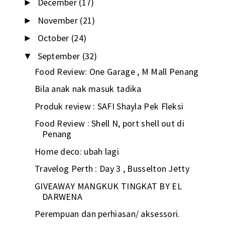
December
(17)
►
November
(21)
►
October
(24)
►
September
(32)
▼
Food Review: One Garage , M Mall Penang
Bila anak nak masuk tadika
Produk review : SAFI Shayla Pek Fleksi
Food Review : Shell N, port shell out di
Penang
Home deco: ubah lagi
Travelog Perth : Day 3 , Busselton Jetty
GIVEAWAY MANGKUK TINGKAT BY EL
DARWENA
Perempuan dan perhiasan/ aksessori.