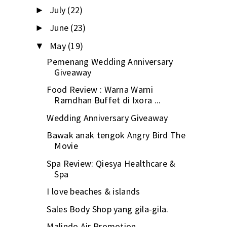
July
(22)
►
June
(23)
►
May
(19)
▼
Pemenang Wedding Anniversary
Giveaway
Food Review : Warna Warni
Ramdhan Buffet di Ixora ...
Wedding Anniversary Giveaway
Bawak anak tengok Angry Bird The
Movie
Spa Review: Qiesya Healthcare &
Spa
I love beaches & islands
Sales Body Shop yang gila-gila.
Malindo Air Promotion