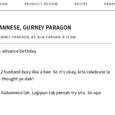
ELOG
PRODUCT REVIEW
RECIPE
PARE
IANNESE, GURNEY PARAGON
GURNEY PARAGON
,
BY ALIA FARHAN,
8:12 AM
s advance birthday.
 husband busy like a bee. So it's okay, kita celebrate la
e thought ye dak?
taliannese lah. Lagipun tak pernah try situ. So apa