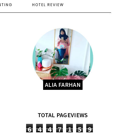
NTING
HOTEL REVIEW
ALIA FARHAN
TOTAL PAGEVIEWS
6
4
4
7
1
5
9