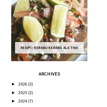
RESIPI : KERABU KERANG ALA THAI
ARCHIVES
2026
(3)
►
2025
(2)
►
2024
(7)
►