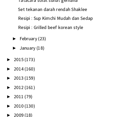
Tatacara solat sunat gerhana
Set tekanan darah rendah Shaklee
Resipi : Sup Kimchi Mudah dan Sedap
Resipi : Grilled beef korean style
February
(23)
►
January
(18)
►
2015
(173)
►
2014
(160)
►
2013
(159)
►
2012
(161)
►
2011
(79)
►
2010
(130)
►
2009
(18)
►