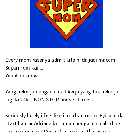
Every mom rasanya admit kita ni da jadi macam
Supermom kan...
Yeahhh i know.
Yang bekerja dengan cara bkerja yang tak bekerja
lagi la 24hrs NON STOP house chores....
Seriously lately i feel like i'm a bad mom. Fyi, aku da
start hantar Adriana ke rumah pengasuh, called her
tok mama masa December hari tu. That was a