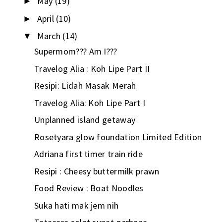
May
(19)
►
April
(10)
►
March
(14)
▼
Supermom??? Am I???
Travelog Alia : Koh Lipe Part II
Resipi: Lidah Masak Merah
Travelog Alia: Koh Lipe Part I
Unplanned island getaway
Rosetyara glow foundation Limited Edition
Adriana first timer train ride
Resipi : Cheesy buttermilk prawn
Food Review : Boat Noodles
Suka hati mak jem nih