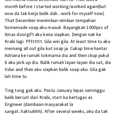
month before I started working/worked again(but
now da tak kerja balik dah...work for myself now).
That December menimbun-nimbun tempahan
homemade soap aku masuk. Bayangkan 1000pcs of
Xmas doorgift aku kena siapkan. Dengan nak ke
Krabi lagi. Pftttttt. Gila wei gila. At least time tu aku
memang all out gila kat soap ja. Cukup time hantar
Adriana ke rumah tokmama dia and then ckup pukul
6 aku pick up dia. Balik rumah layan-layan dia sat, dia
tidur and then aku siapkan balik soap aku. Gila gak
lah time tu.
Ting tong gak aku. Pastu January lepas seminggu
balik bercuti dari Krabi, start ka bertugas as
Engineer (dambaan masyarakat la
sangat..haktuihhh). After several weeks, aku da tak