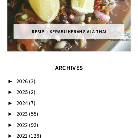
RESIPI : KERABU KERANG ALA THAI
ARCHIVES
2026
(3)
►
2025
(2)
►
2024
(7)
►
2023
(55)
►
2022
(92)
►
2021
(128)
►