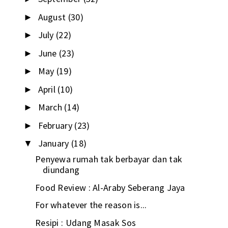
August
(30)
►
July
(22)
►
June
(23)
►
May
(19)
►
April
(10)
►
March
(14)
►
February
(23)
►
January
(18)
▼
Penyewa rumah tak berbayar dan tak
diundang
Food Review : Al-Araby Seberang Jaya
For whatever the reason is...
Resipi : Udang Masak Sos