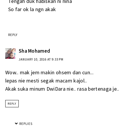
Tengah duk habiskan ni nina
So far ok la ngn akak
REPLY
Sha Mohamed
JANUARY 10, 2016 AT 9:33 PM
Wow.. mak jem makin ohsem dan cun...
lepas nie mesti segak macam kajol..
Akak suka minum DwiDara nie.. rasa bertenaga je..
REPLY
REPLIES