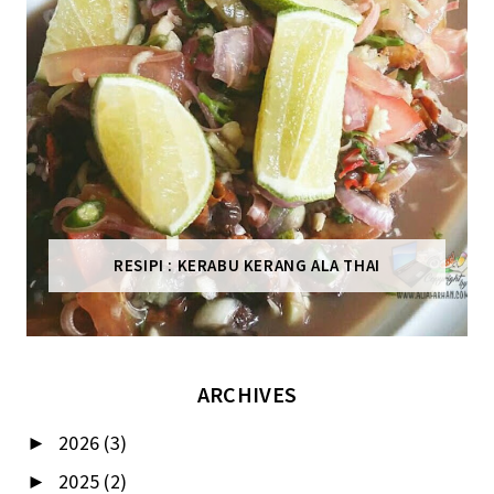
RESIPI : KERABU KERANG ALA THAI
ARCHIVES
2026
(3)
►
2025
(2)
►