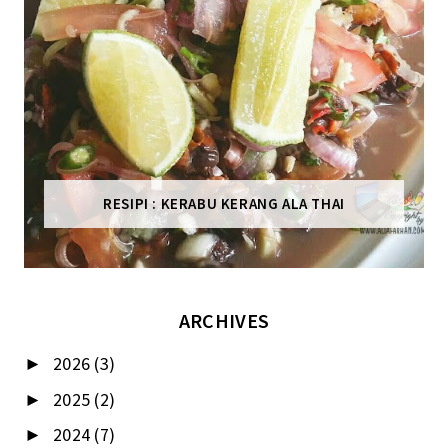
RESIPI : KERABU KERANG ALA THAI
ARCHIVES
2026
(3)
►
2025
(2)
►
2024
(7)
►