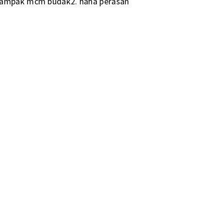
 nampak mcm budak2. haha perasan