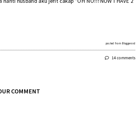
a nanti husband aku jerit cakap "OH NO!!!NOW I HAVE 2
posted from
Bloggeroid
14 comments
YOUR COMMENT