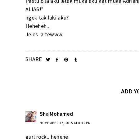
Pastu bila aku letak muka aku kat muka Adrian
ALIAS!"
ngek tak laki aku?
Heheheh...
Jeles la tewww.
SHARE
ADD 
Sha Mohamed
NOVEMBER 17, 2015 AT 8:42 PM
gurl rock.. hehehe