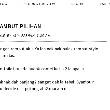
ELOG
PRODUCT REVIEW
RECIPE
PARE
RAMBUT PILIHAN
YLE
,
BY ALIA FARHAN,
3:20 AM
dengan rambut aku. Ya lah nak nak pulak rambut style
an malas.
 toilet tu ada budak comel ketuk2 la apa la.
aknak dah panjang2 sangat dah la tebai. Syampu n
aku decide nak potong ala2 macam ni.