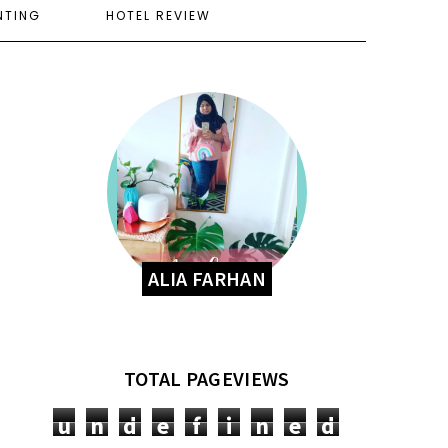
NTING
HOTEL REVIEW
ALIA FARHAN
TOTAL PAGEVIEWS
u
n
d
e
f
i
n
e
d