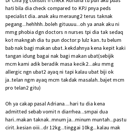
Dr Chia yg consult n check Adriana tu pun aku puas
hati bila dia check compared to KPJ pnya peds
specialist dia..anak aku meraung2 terus taknak
pegang...hehhhh..boleh gituuuu...oh ya anak aku ni
mmg phobia dgn doctors n nurses tpi dia tak sedaq
kot makngah dia tu pun doctor:p lulz kan..tu belum
bab nak bagi makan ubat..kekdahnya kena kepit kaki
tangan idung bagai nak bagi makan ubat(sebijik
mcm kami adik beradik masa kecik2...aku mmg
allergic ngn ubat2 ayaq ni tapi kalau ubat biji ok
ja..telan ngm ayaq mcm takdak masalah..bajet mcm
pro telan2 gitu)
Oh ya cakap pasal Adriana....hari tu dia kena
admitted sebab vomit n diarrhea...smpai dua
hari..makan taknak..mnum ja...minum muntah...pastu
cirit..kesian oiii...dr 12kg...tinggai 10kg...kalau mak