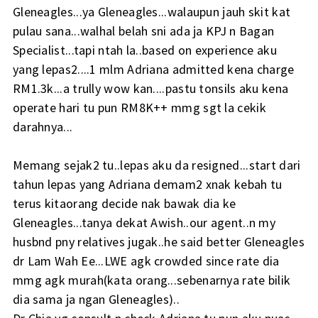
Gleneagles...ya Gleneagles...walaupun jauh skit kat
pulau sana...walhal belah sni ada ja KPJ n Bagan
Specialist...tapi ntah la..based on experience aku
yang lepas2....1 mlm Adriana admitted kena charge
RM1.3k...a trully wow kan....pastu tonsils aku kena
operate hari tu pun RM8K++ mmg sgt la cekik
darahnya...
Memang sejak2 tu..lepas aku da resigned...start dari
tahun lepas yang Adriana demam2 xnak kebah tu
terus kitaorang decide nak bawak dia ke
Gleneagles...tanya dekat Awish..our agent..n my
husbnd pny relatives jugak..he said better Gleneagles
dr Lam Wah Ee...LWE agk crowded since rate dia
mmg agk murah(kata orang...sebenarnya rate bilik
dia sama ja ngan Gleneagles)..