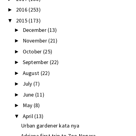
2016
(253)
►
2015
(173)
▼
December
(13)
►
November
(21)
►
October
(25)
►
September
(22)
►
August
(22)
►
July
(7)
►
June
(11)
►
May
(8)
►
April
(13)
▼
Urban gardener kata nya
Adriana first trip to Zoo Negara