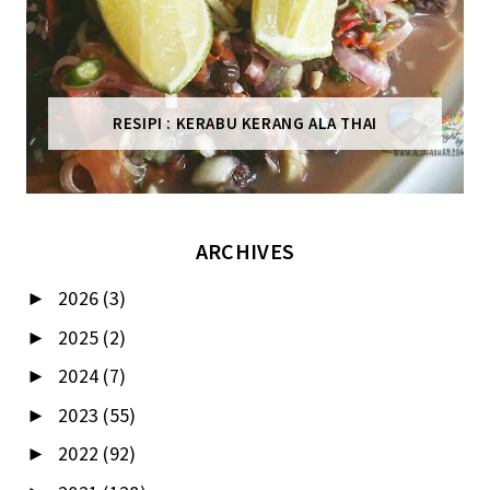
RESIPI : KERABU KERANG ALA THAI
ARCHIVES
2026
(3)
►
2025
(2)
►
2024
(7)
►
2023
(55)
►
2022
(92)
►