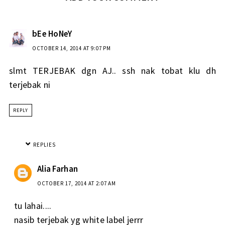
bEe HoNeY
OCTOBER 14, 2014 AT 9:07 PM
slmt TERJEBAK dgn AJ.. ssh nak tobat klu dh
terjebak ni
REPLY
REPLIES
Alia Farhan
OCTOBER 17, 2014 AT 2:07 AM
tu lahai....
nasib terjebak yg white label jerrr