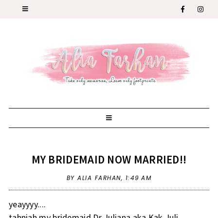
MY BRIDEMAID NOW MARRIED!!
BY ALIA FARHAN,
1:49 AM
yeayyyy....
tahniah my bridemaid Dr Juliana aka Kak Juli....