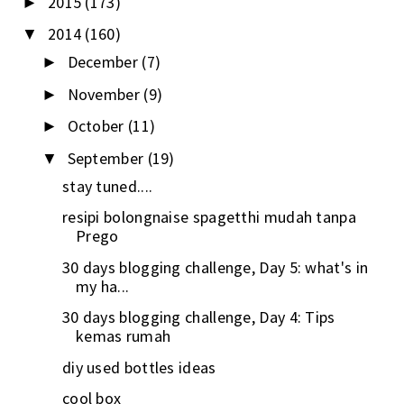
2015
(173)
►
2014
(160)
▼
December
(7)
►
November
(9)
►
October
(11)
►
September
(19)
▼
stay tuned....
resipi bolongnaise spagetthi mudah tanpa
Prego
30 days blogging challenge, Day 5: what's in
my ha...
30 days blogging challenge, Day 4: Tips
kemas rumah
diy used bottles ideas
cool box