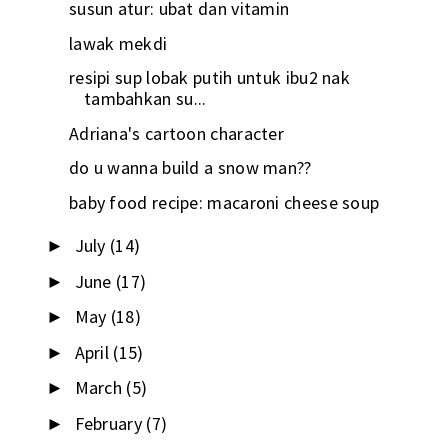
susun atur: ubat dan vitamin
lawak mekdi
resipi sup lobak putih untuk ibu2 nak
tambahkan su...
Adriana's cartoon character
do u wanna build a snow man??
baby food recipe: macaroni cheese soup
July
(14)
►
June
(17)
►
May
(18)
►
April
(15)
►
March
(5)
►
February
(7)
►