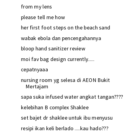
from my lens
please tell me how
her first foot steps on the beach sand
wabak ebola dan pencengahannya
bloop hand sanitizer review
moi fav bag design currently.....
cepatnyaaa
nursing room yg selesa di AEON Bukit
Mertajam
sapa suka infused water angkat tangan????
kelebihan B complex Shaklee
set bajet dr shaklee untuk ibu menyusu
resipi ikan keli berlado ....kau hado???