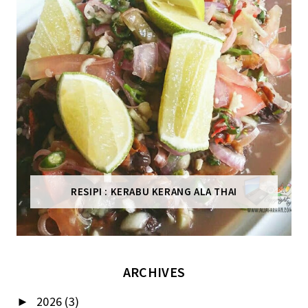
RESIPI : KERABU KERANG ALA THAI
ARCHIVES
2026
(3)
►