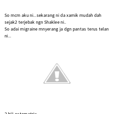
So mcm aku ni...sekarang ni da xamik mudah dah
sejak2 terjebak ngn Shaklee ni..
So adai migraine mnyerang ja dgn pantas terus telan
ni...
2 biji ostematrix