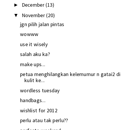
December
(13)
►
November
(20)
▼
jgn pilih jalan pintas
wowww
use it wisely
salah aku ka?
make ups...
petua menghilangkan kelemumur n gatai2 di
kulit ke...
wordless tuesday
handbags...
wishlist for 2012
perlu atau tak perlu??