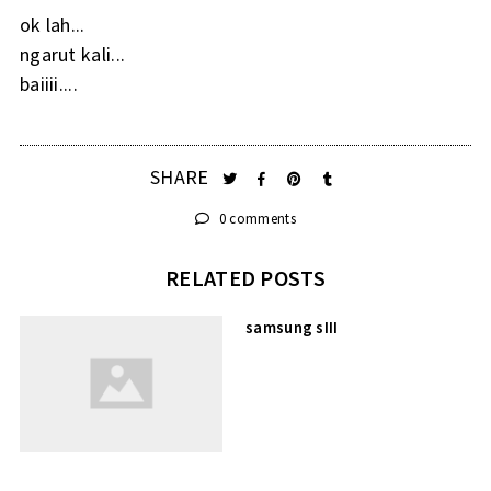
ok lah...
ngarut kali...
baiiii....
SHARE
0 comments
RELATED POSTS
samsung sIII