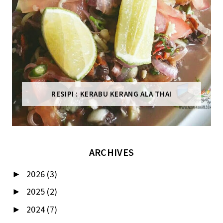
RESIPI : KERABU KERANG ALA THAI
ARCHIVES
2026
(3)
►
2025
(2)
►
2024
(7)
►