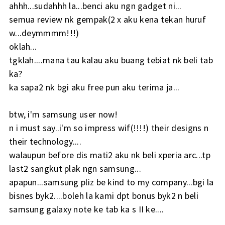
ahhh...sudahhh la...benci aku ngn gadget ni...
semua review nk gempak(2 x aku kena tekan huruf
w...deymmmm!!!)
oklah...
tgklah....mana tau kalau aku buang tebiat nk beli tab
ka?
ka sapa2 nk bgi aku free pun aku terima ja...
btw, i'm samsung user now!
n i must say..i'm so impress wif(!!!!) their designs n
their technology....
walaupun before dis mati2 aku nk beli xperia arc...tp
last2 sangkut plak ngn samsung...
apapun...samsung pliz be kind to my company...bgi la
bisnes byk2....boleh la kami dpt bonus byk2 n beli
samsung galaxy note ke tab ka s II ke....