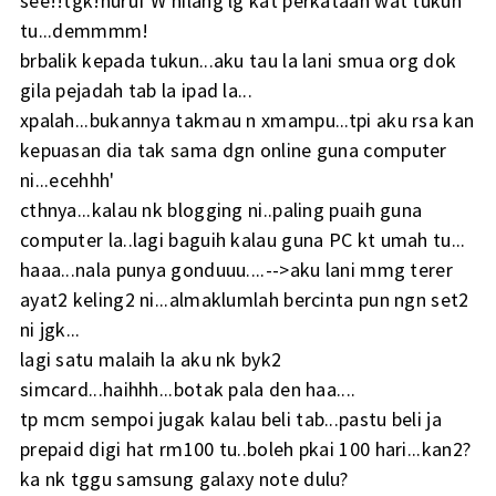
see!!tgk!huruf W hilang lg kat perkataan wat tukun
tu...demmmm!
brbalik kepada tukun...aku tau la lani smua org dok
gila pejadah tab la ipad la...
xpalah...bukannya takmau n xmampu...tpi aku rsa kan
kepuasan dia tak sama dgn online guna computer
ni...ecehhh'
cthnya...kalau nk blogging ni..paling puaih guna
computer la..lagi baguih kalau guna PC kt umah tu...
haaa...nala punya gonduuu....-->aku lani mmg terer
ayat2 keling2 ni...almaklumlah bercinta pun ngn set2
ni jgk...
lagi satu malaih la aku nk byk2
simcard...haihhh...botak pala den haa....
tp mcm sempoi jugak kalau beli tab...pastu beli ja
prepaid digi hat rm100 tu..boleh pkai 100 hari...kan2?
ka nk tggu samsung galaxy note dulu?