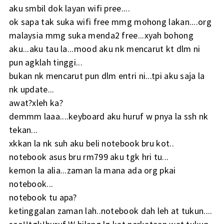
aku smbil dok layan wifi pree....
ok sapa tak suka wifi free mmg mohong lakan....org
malaysia mmg suka menda2 free...xyah bohong
aku...aku tau la...mood aku nk mencarut kt dlm ni
pun agklah tinggi...
bukan nk mencarut pun dlm entri ni...tpi aku saja la
nk update...
awat?xleh ka?
demmm laaa....keyboard aku huruf w pnya la ssh nk
tekan...
xkkan la nk suh aku beli notebook bru kot..
notebook asus bru rm799 aku tgk hri tu...
kemon la alia...zaman la mana ada org pkai
notebook...
notebook tu apa?
ketinggalan zaman lah..notebook dah leh at tukun....