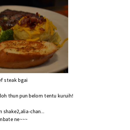
f steak bgai
oh thun pun belom tentu kuruih!
n shake2,alia-chan...
mbate ne~~~