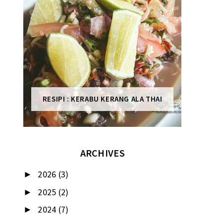
RESIPI : KERABU KERANG ALA THAI
ARCHIVES
2026
(3)
►
2025
(2)
►
2024
(7)
►