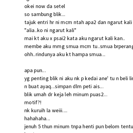
okei now da setel
so sambung blik...
tajuk entri hr ni mcm ntah apa2 dan ngarut kal
"alia..ko ni ngarut kali"
mai kt aku x psai2 kata aku ngarut kali kan..
membe aku mmg smua mcm tu..smua brperangai
ohh..rindunya aku kt hampa smua...
apa pun...
yg penting blik ni aku nk p kedai ane' tu n beli li
n buat ayaq...simpan dlm peti ais...
blik umah dr keja leh minum puas2...
motif?!
nk kuruih la weiii....
hahahaha...
jenuh 5 thun minum tnpa henti pun belom tentu 