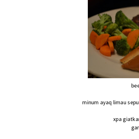
bee
minum ayaq limau sepul
xpa giatka
ga