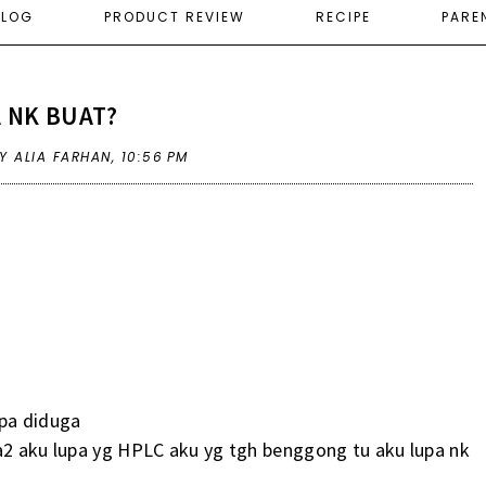
ELOG
PRODUCT REVIEW
RECIPE
PARE
 NK BUAT?
Y ALIA FARHAN,
10:56 PM
pa diduga
ra2 aku lupa yg HPLC aku yg tgh benggong tu aku lupa nk