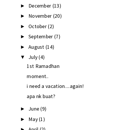
December
(13)
►
November
(20)
►
October
(2)
►
September
(7)
►
August
(14)
►
July
(4)
▼
1st Ramadhan
moment..
i need a vacation....again!
apa nk buat?
June
(9)
►
May
(1)
►
April
(2)
►