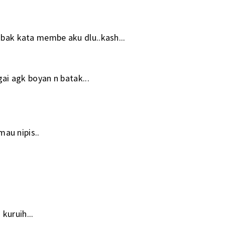
i bak kata membe aku dlu..kash...
 agk boyan n batak...
mau nipis..
kuruih...