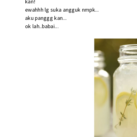
kan!
ewahhh lg suka angguk nmpk...
aku panggg kan...
ok lah..babai...