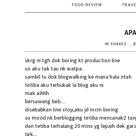
FOOD REVIEW
TRAV
APA
IN
SHAKE2...
,
B
skrg ni tgh dok boring kt production line
so aku tak tau nk watpa..
sambil tu dok blogwalking ke mana hala ntah
tetiba aku terbukak la blog aku ni
mak aihhh
bersawang beb....
disebabkan line stop,aku jd mcm boring
so mood nk berblogging tetiba mencanak2 tan
dan tetiba terhalang 20 mins yg lepaih dek ga
tgk...