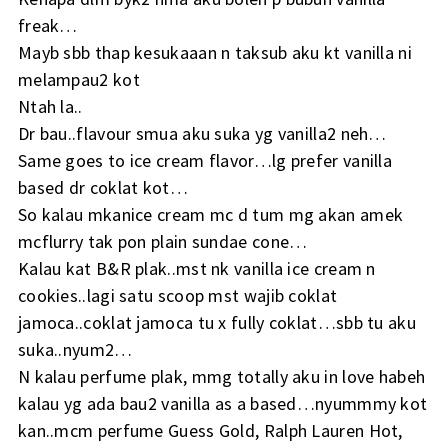
freak…
Mayb sbb thap kesukaaan n taksub aku kt vanilla ni
melampau2 kot
Ntah la..
Dr bau..flavour smua aku suka yg vanilla2 neh…
Same goes to ice cream flavor…lg prefer vanilla
based dr coklat kot…
So kalau mkanice cream mc d tum mg akan amek
mcflurry tak pon plain sundae cone…
Kalau kat B&R plak..mst nk vanilla ice cream n
cookies..lagi satu scoop mst wajib coklat
jamoca..coklat jamoca tu x fully coklat…sbb tu aku
suka..nyum2…
N kalau perfume plak, mmg totally aku in love habeh
kalau yg ada bau2 vanilla as a based…nyummmy kot
kan..mcm perfume Guess Gold, Ralph Lauren Hot,