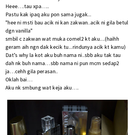
Heee….tau xpa…..
Pastu kak ipaq aku pon sama jugak...
"hee ni msti bau acik ni kan zakwan..acik ni gila betul
dgn vanilla"
smbil c zakwan wat muka comel2 kt aku....(haihh
geram aih ngn dak kecik tu...rindunya acik kt kamu)
Dat’s why la kot aku buh nama ni..sbb aku tak tau
dah nk buh nama…sbb nama ni pun mcm sedap2
ja…cehh gila perasan..
Oklah bai…
Aku nk smbung wat keja aku….