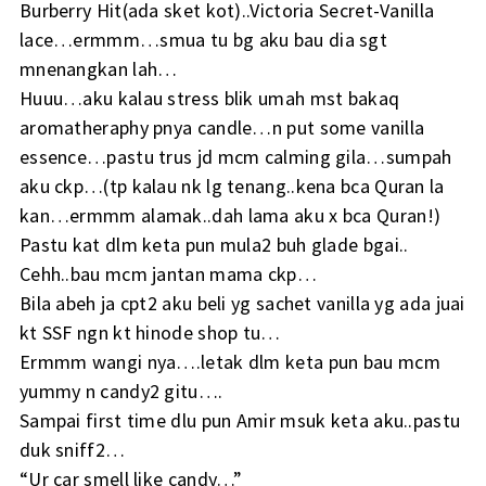
Burberry Hit(ada sket kot)..Victoria Secret-Vanilla
lace…ermmm…smua tu bg aku bau dia sgt
mnenangkan lah…
Huuu…aku kalau stress blik umah mst bakaq
aromatheraphy pnya candle…n put some vanilla
essence…pastu trus jd mcm calming gila…sumpah
aku ckp…(tp kalau nk lg tenang..kena bca Quran la
kan…ermmm alamak..dah lama aku x bca Quran!)
Pastu kat dlm keta pun mula2 buh glade bgai..
Cehh..bau mcm jantan mama ckp…
Bila abeh ja cpt2 aku beli yg sachet vanilla yg ada juai
kt SSF ngn kt hinode shop tu…
Ermmm wangi nya….letak dlm keta pun bau mcm
yummy n candy2 gitu….
Sampai first time dlu pun Amir msuk keta aku..pastu
duk sniff2…
“Ur car smell like candy…”