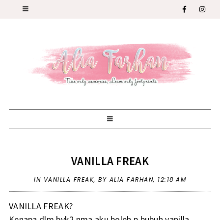
VANILLA FREAK
IN
VANILLA FREAK
,
BY ALIA FARHAN,
12:18 AM
VANILLA FREAK?
Kenapa dlm byk2 nma aku boleh p bubuh vanilla