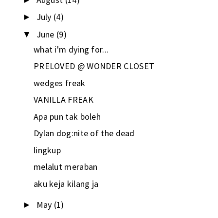
July
(4)
►
June
(9)
▼
what i'm dying for...
PRELOVED @ WONDER CLOSET
wedges freak
VANILLA FREAK
Apa pun tak boleh
Dylan dog:nite of the dead
lingkup
melalut meraban
aku keja kilang ja
May
(1)
►