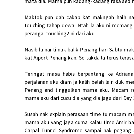
mata dia. Mama pun kadang-kadang rasa sedih
Maktok pun dah cakap kat makngah haih nant
touching tahap dewa. Ntah la aku ni memang 
perangai touching2 ni dari aku.
Nasib la nanti nak balik Penang hari Sabtu ma
kat Aiport Penang kan. So takda la terus teras
Teringat masa habis berpantang ke Adriana
perjalanan aku diam ja kalih belah lain duk 
Penang and tinggalkan mama aku. Macam ra
mama aku dari cucu dia yang dia jaga dari Day 1
Susah nak explain perasaan time tu macam ma
mama aku yang jaga cuma kalau time Amir bal
Carpal Tunnel Syndrome sampai nak pegang A