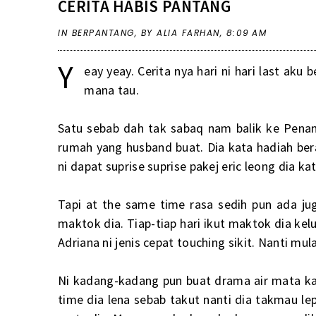
CERITA HABIS PANTANG
IN
BERPANTANG
,
BY ALIA FARHAN,
8:09 AM
Y
eay yeay. Cerita nya hari ni hari last ak
mana tau.
Satu sebab dah tak sabaq nam balik ke Pena
rumah yang husband buat. Dia kata hadiah bera
ni dapat suprise suprise pakej eric leong dia kat
Tapi at the same time rasa sedih pun ada ju
maktok dia. Tiap-tiap hari ikut maktok dia kelu
Adriana ni jenis cepat touching sikit. Nanti mu
Ni kadang-kadang pun buat drama air mata kal
time dia lena sebab takut nanti dia takmau 