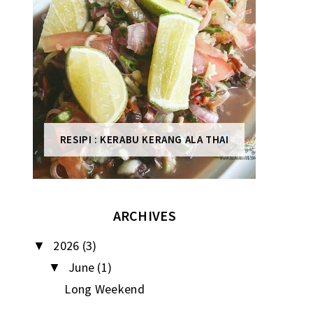
RESIPI : KERABU KERANG ALA THAI
ARCHIVES
2026
(3)
▼
June
(1)
▼
Long Weekend