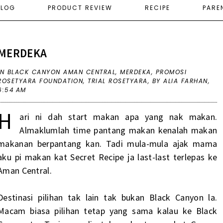
ELOG
PRODUCT REVIEW
RECIPE
PARE
MERDEKA
IN
BLACK CANYON AMAN CENTRAL
,
MERDEKA
,
PROMOSI
ROSETYARA FOUNDATION
,
TRIAL ROSETYARA
,
BY ALIA FARHAN,
6:54 AM
H
ari ni dah start makan apa yang nak makan.
Almaklumlah time pantang makan kenalah makan
makanan berpantang kan. Tadi mula-mula ajak mama
aku pi makan kat Secret Recipe ja last-last terlepas ke
Aman Central.
Destinasi pilihan tak lain tak bukan Black Canyon la.
Macam biasa pilihan tetap yang sama kalau ke Black