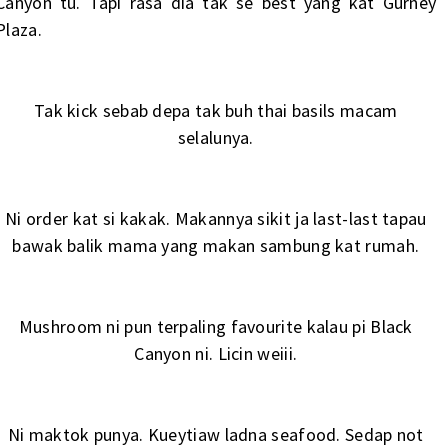
Canyon tu. Tapi rasa dia tak se best yang kat Gurney
Plaza.
Tak kick sebab depa tak buh thai basils macam
selalunya.
Ni order kat si kakak. Makannya sikit ja last-last tapau
bawak balik mama yang makan sambung kat rumah.
Mushroom ni pun terpaling favourite kalau pi Black
Canyon ni. Licin weiii.
Ni maktok punya. Kueytiaw ladna seafood. Sedap not