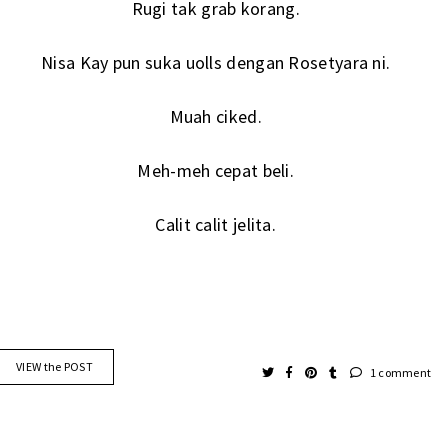
Rugi tak grab korang.
Nisa Kay pun suka uolls dengan Rosetyara ni.
Muah ciked.
Meh-meh cepat beli.
Calit calit jelita.
VIEW the POST
1 comment