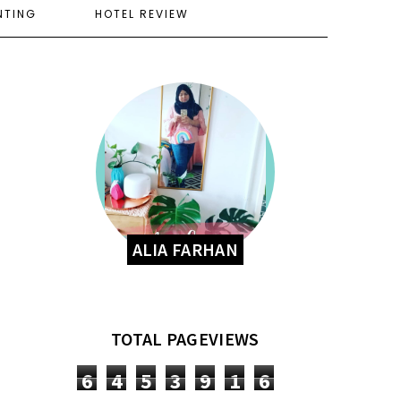
NTING
HOTEL REVIEW
ALIA FARHAN
TOTAL PAGEVIEWS
6
4
5
3
9
1
6