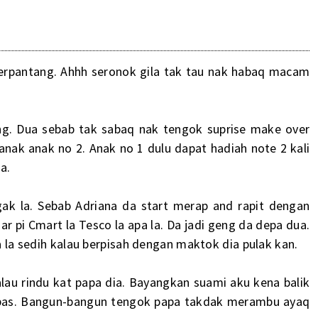
u berpantang. Ahhh seronok gila tak tau nak habaq macam
ng. Dua sebab tak sabaq nak tengok suprise make over
nak anak no 2. Anak no 1 dulu dapat hadiah note 2 kali
a.
gak la. Sebab Adriana da start merap and rapit dengan
ar pi Cmart la Tesco la apa la. Da jadi geng da depa dua.
la la sedih kalau berpisah dengan maktok dia pulak kan.
au rindu kat papa dia. Bayangkan suami aku kena balik
lepas. Bangun-bangun tengok papa takdak merambu ayaq