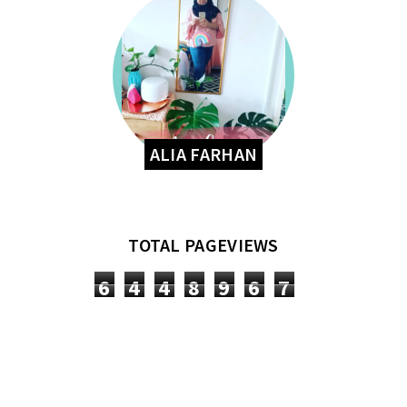
ALIA FARHAN
TOTAL PAGEVIEWS
6
4
4
8
9
6
7