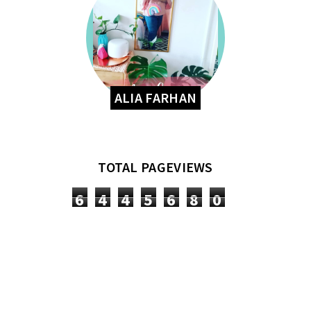
ALIA FARHAN
TOTAL PAGEVIEWS
6
4
4
5
6
8
0