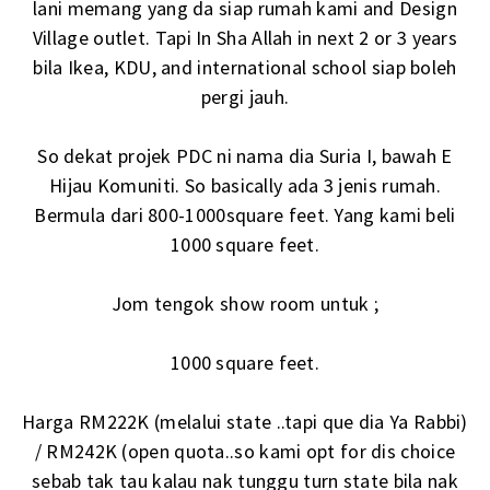
lani memang yang da siap rumah kami and Design
Village outlet. Tapi In Sha Allah in next 2 or 3 years
bila Ikea, KDU, and international school siap boleh
pergi jauh.
So dekat projek PDC ni nama dia Suria I, bawah E
Hijau Komuniti. So basically ada 3 jenis rumah.
Bermula dari 800-1000square feet. Yang kami beli
1000 square feet.
Jom tengok show room untuk ;
1000 square feet.
Harga RM222K (melalui state ..tapi que dia Ya Rabbi)
/ RM242K (open quota..so kami opt for dis choice
sebab tak tau kalau nak tunggu turn state bila nak