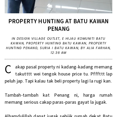
PROPERTY HUNTING AT BATU KAWAN
PENANG
IN
DESIGN VILLAGE OUTLET
,
E HIJAU KOMUNITI BATU
KAWAN
,
PROPERTY HUNTING BATU KAWAN
,
PROPERTY
HUNTING PENANG
,
SURIA I BATU KAWAN
,
BY ALIA FARHAN,
12:36 AM
C
akap pasal property ni kadang-kadang memang
takutttt wei tengok house price tu. Pfffttt lap
peluh jap. Tapi kalau tak beli property lagi la rugi kan.
Tambah-tambah kat Penang ni, harga rumah
memang serious cakap paras-paras gayat la jugak.
Alhamdulillah dapat jugak sebijik rumah dekat Batu