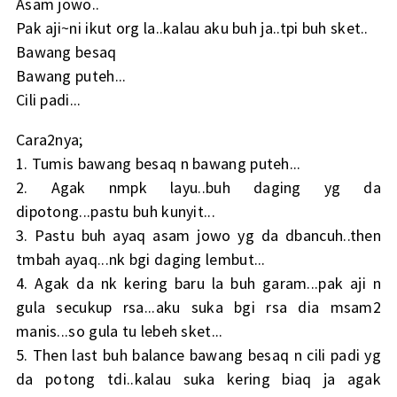
Asam jowo..
Pak aji~ni ikut org la..kalau aku buh ja..tpi buh sket..
Bawang besaq
Bawang puteh...
Cili padi...
Cara2nya;
1. Tumis bawang besaq n bawang puteh...
2. Agak nmpk layu..buh daging yg da
dipotong...pastu buh kunyit...
3. Pastu buh ayaq asam jowo yg da dbancuh..then
tmbah ayaq...nk bgi daging lembut...
4. Agak da nk kering baru la buh garam...pak aji n
gula secukup rsa...aku suka bgi rsa dia msam2
manis...so gula tu lebeh sket...
5. Then last buh balance bawang besaq n cili padi yg
da potong tdi..kalau suka kering biaq ja agak