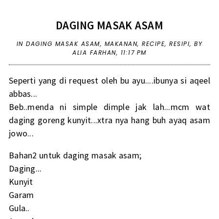
DAGING MASAK ASAM
IN
DAGING MASAK ASAM
,
MAKANAN
,
RECIPE
,
RESIPI
,
BY
ALIA FARHAN,
11:17 PM
Seperti yang di request oleh bu ayu....ibunya si aqeel
abbas...
Beb..menda ni simple dimple jak lah...mcm wat
daging goreng kunyit...xtra nya hang buh ayaq asam
jowo...
Bahan2 untuk daging masak asam;
Daging...
Kunyit
Garam
Gula..