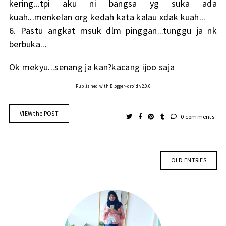
kering...tpi aku ni bangsa yg suka ada
kuah...menkelan org kedah kata kalau xdak kuah...
6. Pastu angkat msuk dlm pinggan...tunggu ja nk
berbuka...
Ok mekyu...senang ja kan?kacang ijoo saja
Published with Blogger-droid v2.0.6
VIEW the POST
0 comments
OLD ENTRIES