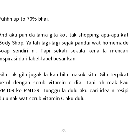
Fuhhh up to 70% bhai.
And aku pun da lama gila kot tak shopping apa-apa kat
Body Shop. Ya lah lagi-lagi sejak pandai wat homemade
soap sendiri ni. Tapi sekali sekala kena la mencari
inspirasi dari label-label besar kan.
Gila tak gila jugak la kan bila masuk situ. Gila terpikat
betul dengan scrub vitamin c dia. Tapi oh mak kau
RM109 ke RM129. Tunggu la dulu aku cari idea n resipi
dulu nak wat scrub vitamin C aku dulu.