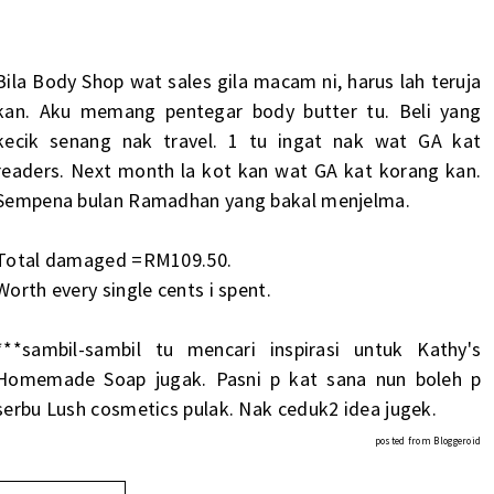
Bila Body Shop wat sales gila macam ni, harus lah teruja
kan. Aku memang pentegar body butter tu. Beli yang
kecik senang nak travel. 1 tu ingat nak wat GA kat
readers. Next month la kot kan wat GA kat korang kan.
Sempena bulan Ramadhan yang bakal menjelma.
Total damaged =RM109.50.
Worth every single cents i spent.
***sambil-sambil tu mencari inspirasi untuk Kathy's
Homemade Soap jugak. Pasni p kat sana nun boleh p
serbu Lush cosmetics pulak. Nak ceduk2 idea jugek.
posted from
Bloggeroid