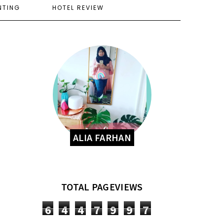
NTING
HOTEL REVIEW
ALIA FARHAN
TOTAL PAGEVIEWS
6
4
4
7
9
9
7