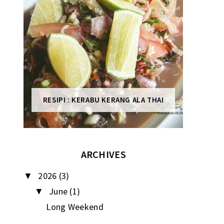
RESIPI : KERABU KERANG ALA THAI
ARCHIVES
2026
(3)
▼
June
(1)
▼
Long Weekend