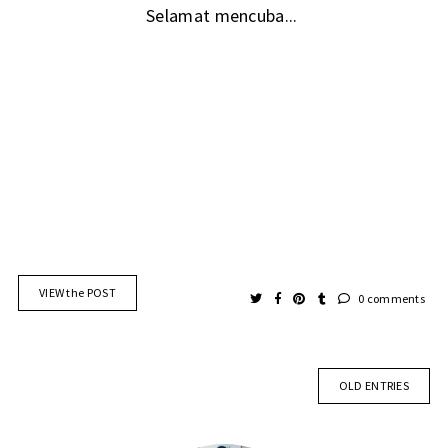
Selamat mencuba...
VIEW the POST
0 comments
OLD ENTRIES