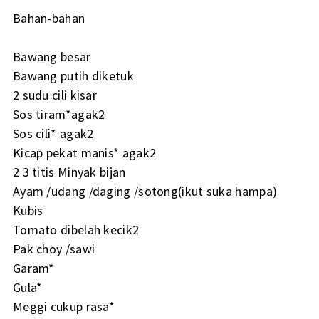
Bahan-bahan
Bawang besar
Bawang putih diketuk
2 sudu cili kisar
Sos tiram*agak2
Sos cili* agak2
Kicap pekat manis* agak2
2 3 titis Minyak bijan
Ayam /udang /daging /sotong(ikut suka hampa)
Kubis
Tomato dibelah kecik2
Pak choy /sawi
Garam*
Gula*
Meggi cukup rasa*