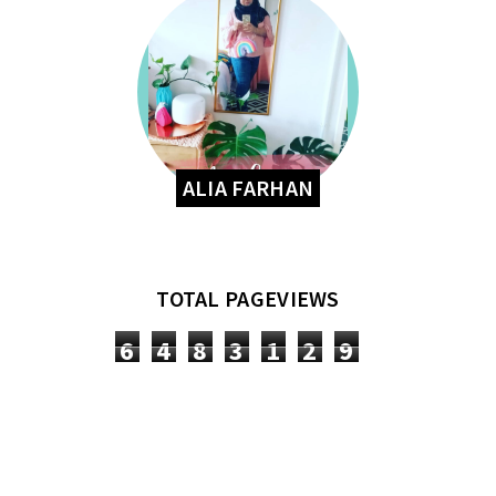
ALIA FARHAN
TOTAL PAGEVIEWS
6
4
8
3
1
2
9