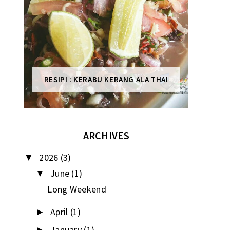
RESIPI : KERABU KERANG ALA THAI
ARCHIVES
2026
(3)
▼
June
(1)
▼
Long Weekend
April
(1)
►
January
(1)