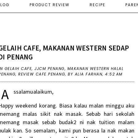
ELOG
PRODUCT REVIEW
RECIPE
PARE
GELAIH CAFE, MAKANAN WESTERN SEDAP
DI PENANG
IN
GELAIH CAFE
,
JJCM PENANG
,
MAKANAN WESTERN HALAL
PENANG
,
REVIEW CAFE PENANG
,
BY ALIA FARHAN,
4:52 AM
A
ssalamualaikum,
Happy weekend korang. Biasa kalau malan minggu aku
memang malas sikit nak masak. Sebab hari sekolah
memang masak sebab budak2 ni nak tuition malam
pulak kan. So semalam, kami pun berasa la nak makan