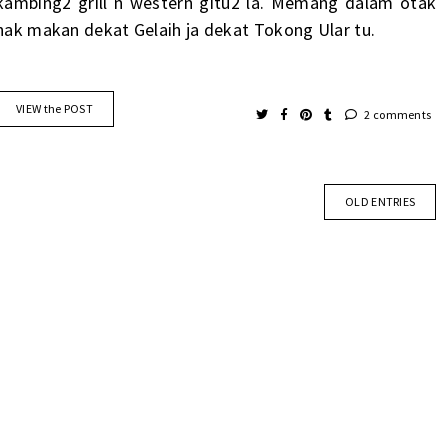
kambing2 grill n western gitu2 la. Memang dalam otak
nak makan dekat Gelaih ja dekat Tokong Ular tu.
VIEW the POST
2 comments
OLD ENTRIES