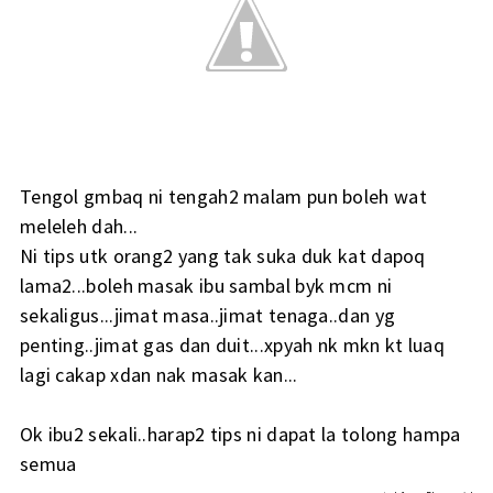
Tengol gmbaq ni tengah2 malam pun boleh wat
meleleh dah...
Ni tips utk orang2 yang tak suka duk kat dapoq
lama2...boleh masak ibu sambal byk mcm ni
sekaligus...jimat masa..jimat tenaga..dan yg
penting..jimat gas dan duit...xpyah nk mkn kt luaq
lagi cakap xdan nak masak kan...
Ok ibu2 sekali..harap2 tips ni dapat la tolong hampa
semua