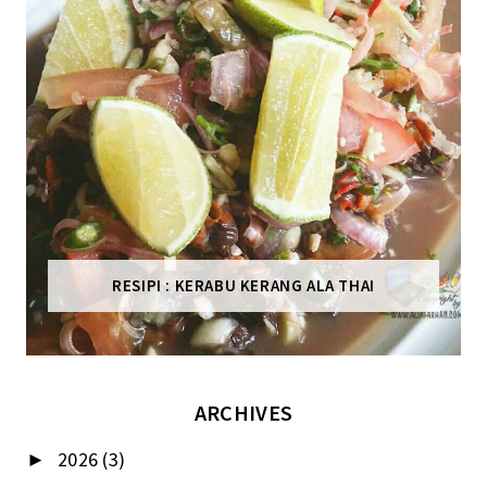
RESIPI : KERABU KERANG ALA THAI
ARCHIVES
2026
(3)
►